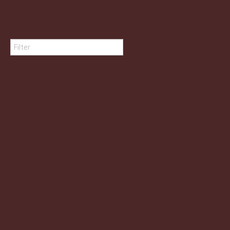
MAIN MENU
RECHTSANWALT
ÜBER UNS
RECHTSGEBIETE
Arbeitsrecht
Rechtsanwalt Arbeitsrecht
Arbeitgeber
Betriebsrat
Arbeitnehmer
Kosten
Ratgeber
Aufhebungsvertrag
Mobbing