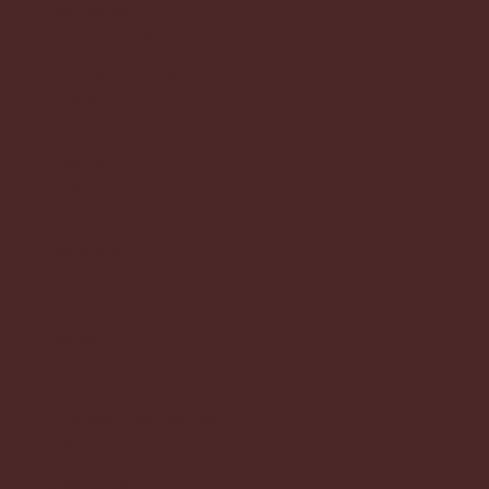
Sorgerecht
Versicherungen
Zuständiges Gericht
Scheidungstermin
Steuer
Dauer
Versorgungsausgleich
Kosten
Hausrat
Zugewinn
Unterhalt
Schulden
Gemeinschaftskonto
Immobilie
Kosten
Strafrecht
Strafrecht Rechtsanwalt
Kosten
Verkehrsrecht