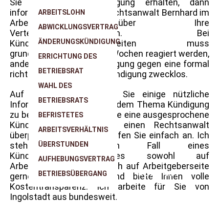
Sie haben eine Kündigung erhalten, dann
informieren Sie sich bei Rechtsanwalt Bernhard im
ARBEITSLOHN
Arbeitsrecht über Ihre
ABWICKLUNGSVERTRAG
Verteidigungsmöglichkeiten. Bei
ÄNDERUNGSKÜNDIGUNG
Kündigungsschutzstreitigkeiten muss
grundsätzlich binnen drei Wochen reagiert werden,
ERRICHTUNG DES
andernfalls ist die Verteidigung gegen eine formal
BETRIEBSRAT
richtig ausgesprochene Kündigung zwecklos.
WAHL DES
Auf dieser Seite finden Sie einige nützliche
BETRIEBSRATS
Informationen, was es bei dem Thema Kündigung
zu beachten gilt. Wollten Sie eine ausgesprochene
BEFRISTETES
Kündigung gleich durch einen Rechtsanwalt
ARBEITSVERHÄLTNIS
überprüfen lassen, dann rufen Sie einfach an. Ich
stehe Ihnen im Fall eines
ÜBERSTUNDEN
Kündigungsschutzprozesses sowohl auf
AUFHEBUNGSVERTRAG
Arbeitnehmerseite als auch auf Arbeitgeberseite
BETRIEBSÜBERGANG
KONTAKT
gerne zur Verfügung und biete Ihnen volle
Kostentransparenz. Ich arbeite für Sie von
Ingolstadt aus bundesweit.