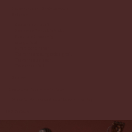
Verkehrsrecht Rechtsanwalt
Ratgeber
Abstandsverstoß
Kosten im Verkehrsrecht
Punkte in Flensburg
Mängelrecht
Führerscheinrecht
Verkehrsordnungswidrigkeit
Verkehrsstrafrecht
Verkehrsunfall
Kosten
Bank- und Kapitalmarktrecht
Widerruf Autokredit oder Leasingvertrag
IMPRESSUM