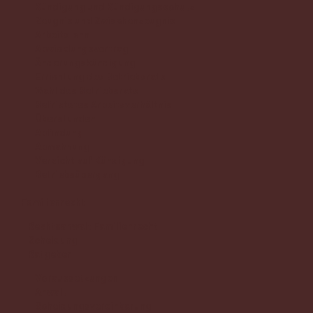
Kündigung und Kündigungsschutz
Zeugnis und Zwischenzeugnis
Arbeitslohn
Abwicklungsvertrag
Änderungskündigung
Errichtung des Betriebsrats
Wahl des Betriebsrats
Befristetes Arbeitsverhältnis
Überstunden
Abfindung
Abmahnung
Verzicht auf Kündigung
Betriebsübergang
Familienrecht
Rechtsanwalt Familienrecht
Scheidung
Ratgeber
Voraussetzungen
Anwalt
Scheidungsvereinbarung